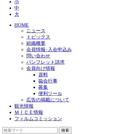
小
中
大
HOME
ニュース
トピックス
組織概要
会員情報･入会申込み
問い合わせ
パンフレット請求
会員向け情報
資料
協会行事
募集
便利ツール
広告の掲載について
観光情報
ＭＩＣＥ情報
フィルムコミッション