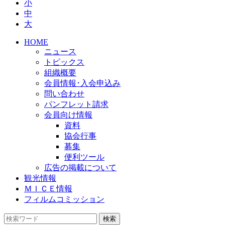
小
中
大
HOME
ニュース
トピックス
組織概要
会員情報･入会申込み
問い合わせ
パンフレット請求
会員向け情報
資料
協会行事
募集
便利ツール
広告の掲載について
観光情報
ＭＩＣＥ情報
フィルムコミッション