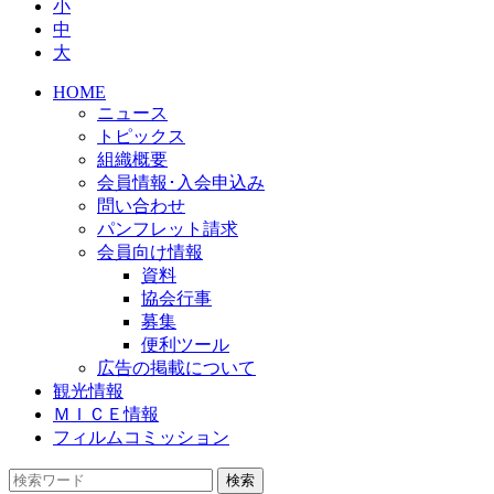
小
中
大
HOME
ニュース
トピックス
組織概要
会員情報･入会申込み
問い合わせ
パンフレット請求
会員向け情報
資料
協会行事
募集
便利ツール
広告の掲載について
観光情報
ＭＩＣＥ情報
フィルムコミッション