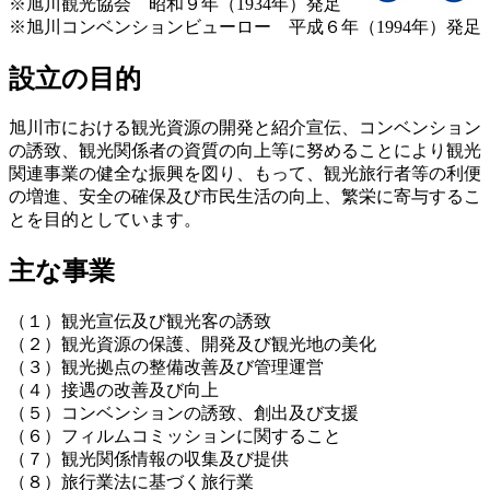
※旭川観光協会 昭和９年（1934年）発足
※旭川コンベンションビューロー 平成６年（1994年）発足
設立の目的
旭川市における観光資源の開発と紹介宣伝、コンベンション
の誘致、観光関係者の資質の向上等に努めることにより観光
関連事業の健全な振興を図り、もって、観光旅行者等の利便
の増進、安全の確保及び市民生活の向上、繁栄に寄与するこ
とを目的としています。
主な事業
（１）観光宣伝及び観光客の誘致
（２）観光資源の保護、開発及び観光地の美化
（３）観光拠点の整備改善及び管理運営
（４）接遇の改善及び向上
（５）コンベンションの誘致、創出及び支援
（６）フィルムコミッションに関すること
（７）観光関係情報の収集及び提供
（８）旅行業法に基づく旅行業