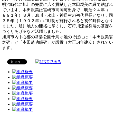
明治時代に旭川の発展に広く貢献した本田親美の縁で結ばれ
ています。本田親美は宮崎市高岡町出身で、明治２４年（１
８９１年）８月，旭川・永山・神居村の初代戸長となり，同
３５年（１９０２年）に町制が施行されると初代町長となり
ました。旭川地方の開拓に尽くし、石狩川流域発展の基礎を
つくりあげるなど活躍しました。
旭川市内中心部の常磐公園千鳥ヶ池のそばには「本田親美翁
之碑」と「本田翁功績碑」が設置（大正14年建立）されてい
ます。