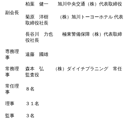
柏葉 健一 旭川中央交通（株）代表取締役
副会長
菊原 洋樹 （株）旭川トーヨーホテル 代表
取締役社長
長谷川 力也 極東警備保障（株）代表取締
役社長
専務理
遠藤 國雄
事
常務理
森本 弘 （株）ダイイチプラニング 常任
事
監査役
常任理
８名
事
理事
３１名
監事
３名