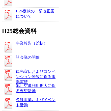
H26定款の一部改正案
について
H25総会資料
事業報告（総括）
諸会議の開催
観光宣伝およびコンベ
ンション誘致に係る事
業実績
旭川空港利用拡大に係
る要望活動
各種事業およびイベン
ト活動