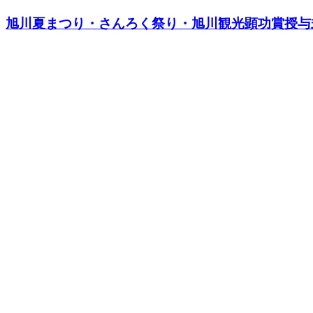
旭川夏まつり・さんろく祭り・旭川観光顕功賞授与式が