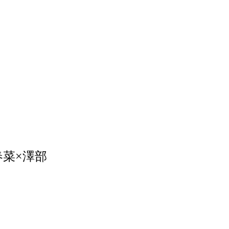
春菜×澤部