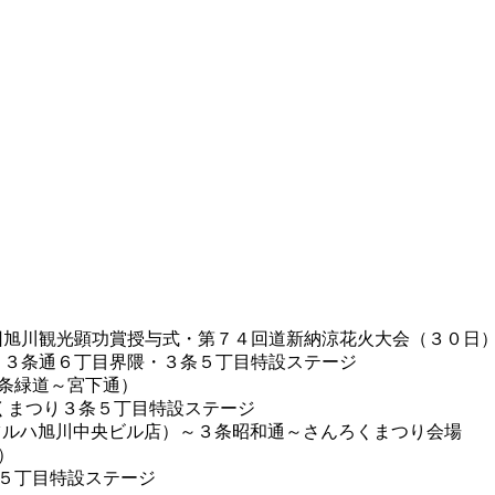
回旭川観光顕功賞授与式・第７４回道新納涼花火大会（３０日
：３条通６丁目界隈・３条５丁目特設ステージ
７条緑道～宮下通）
ろくまつり３条５丁目特設ステージ
-ツルハ旭川中央ビル店）～３条昭和通～さんろくまつり会場
）
条５丁目特設ステージ