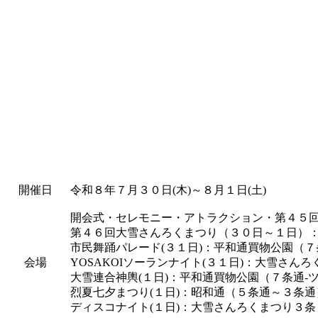
開催日
令和８年７月３０日(木)～８月１日(土)
開会式・セレモニー・アトラクション・第４５
第４６回大雪さんろくまつり（３０日～１日）
市民舞踊パレード(３１日)：平和通買物公園（
会場
YOSAKOIソーランナイト(３１日)：大雪さん
大雪連合神輿(１日)：平和通買物公園（７条通
烈夏七夕まつり(１日)：昭和通（５条通～３条通
ディスコナイト(１日)：大雪さんろくまつり３