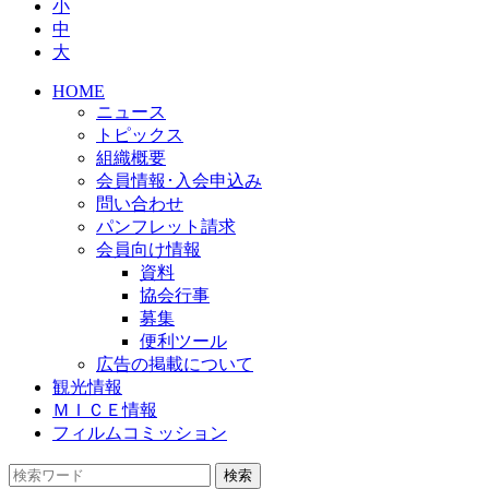
小
中
大
HOME
ニュース
トピックス
組織概要
会員情報･入会申込み
問い合わせ
パンフレット請求
会員向け情報
資料
協会行事
募集
便利ツール
広告の掲載について
観光情報
ＭＩＣＥ情報
フィルムコミッション