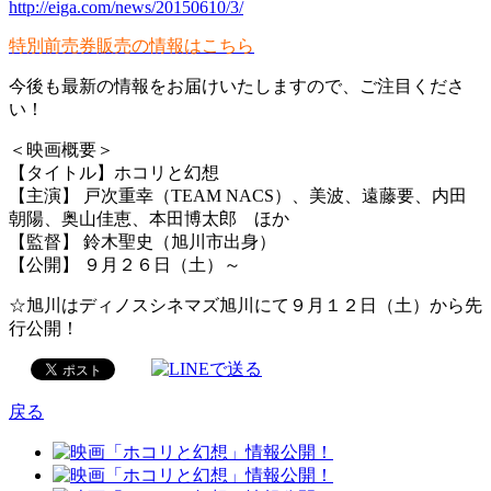
http://eiga.com/news/20150610/3/
特別前売券販売の情報はこちら
今後も最新の情報をお届けいたしますので、ご注目くださ
い！
＜映画概要＞
【タイトル】ホコリと幻想
【主演】 戸次重幸（TEAM NACS）、美波、遠藤要、内田
朝陽、奥山佳恵、本田博太郎 ほか
【監督】 鈴木聖史（旭川市出身）
【公開】 ９月２６日（土）～
☆旭川はディノスシネマズ旭川にて９月１２日（土）から先
行公開！
戻る