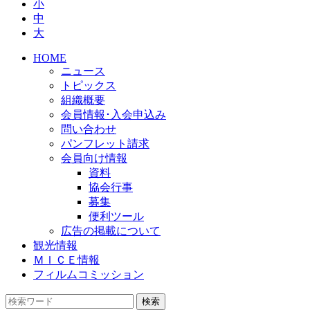
小
中
大
HOME
ニュース
トピックス
組織概要
会員情報･入会申込み
問い合わせ
パンフレット請求
会員向け情報
資料
協会行事
募集
便利ツール
広告の掲載について
観光情報
ＭＩＣＥ情報
フィルムコミッション