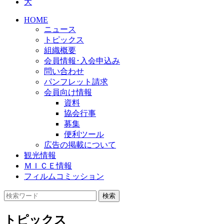
大
HOME
ニュース
トピックス
組織概要
会員情報･入会申込み
問い合わせ
パンフレット請求
会員向け情報
資料
協会行事
募集
便利ツール
広告の掲載について
観光情報
ＭＩＣＥ情報
フィルムコミッション
トピックス