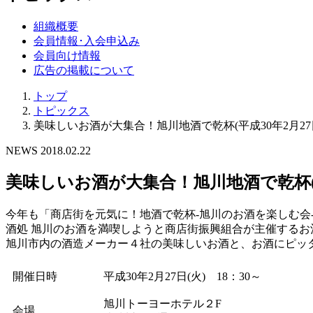
組織概要
会員情報･入会申込み
会員向け情報
広告の掲載について
トップ
トピックス
美味しいお酒が大集合！旭川地酒で乾杯(平成30年2月27
NEWS
2018.02.22
美味しいお酒が大集合！旭川地酒で乾杯(平
今年も「商店街を元気に！地酒で乾杯-旭川のお酒を楽しむ会
酒処 旭川のお酒を満喫しようと商店街振興組合が主催するお
旭川市内の酒造メーカー４社の美味しいお酒と、お酒にピッ
開催日時
平成30年2月27日(火)
18：30～
旭川トーヨーホテル２F
会場