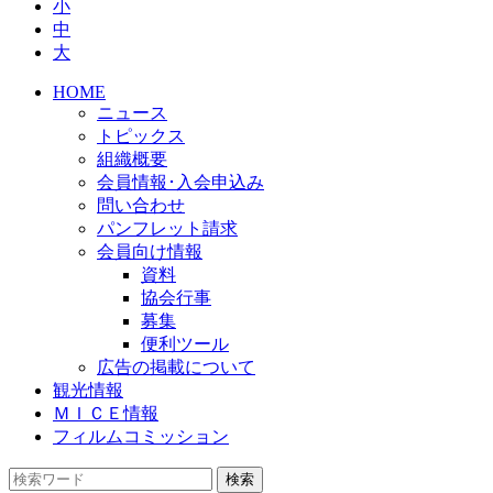
小
中
大
HOME
ニュース
トピックス
組織概要
会員情報･入会申込み
問い合わせ
パンフレット請求
会員向け情報
資料
協会行事
募集
便利ツール
広告の掲載について
観光情報
ＭＩＣＥ情報
フィルムコミッション