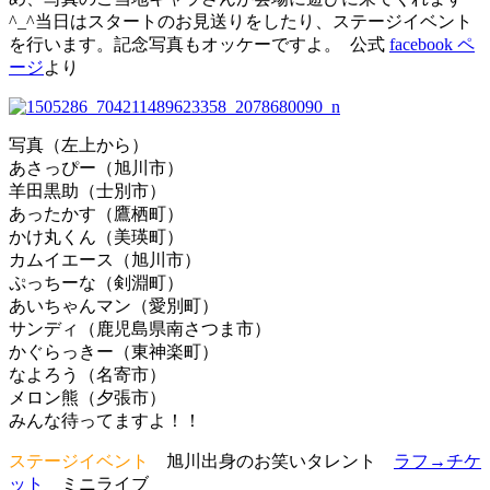
^_^当日はスタートのお見送りをしたり、ステージ
イベント
を行います。記念写真もオッケーですよ。 公式
facebook ペ
ージ
より
写真（左上から）
あさっぴー（旭川市）
羊田黒助（士別市）
あったかす（鷹栖町）
かけ丸くん（美瑛町）
カムイエース（旭川市）
ぷっちーな（剣淵町）
あいちゃんマン（愛別町）
サンディ（鹿児島県南さつま市）
かぐらっきー（東神楽町）
なよろう（名寄市）
メロン熊（夕張市）
みんな待ってますよ！！
ステージイベント
旭川出身のお笑いタレント
ラフ→チケ
ット
ミニライブ