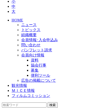
小
中
大
HOME
ニュース
トピックス
組織概要
会員情報･入会申込み
問い合わせ
パンフレット請求
会員向け情報
資料
協会行事
募集
便利ツール
広告の掲載について
観光情報
ＭＩＣＥ情報
フィルムコミッション