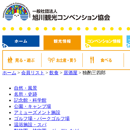
ホーム
>
会員リスト
>
飲食
>
居酒屋
>
独酌三四郎
自然・風景
名所・史跡
記念館・科学館
公園・キャンプ場
アミューズメント施設
ゴルフ場・パークゴルフ場
温浴施設・スパ