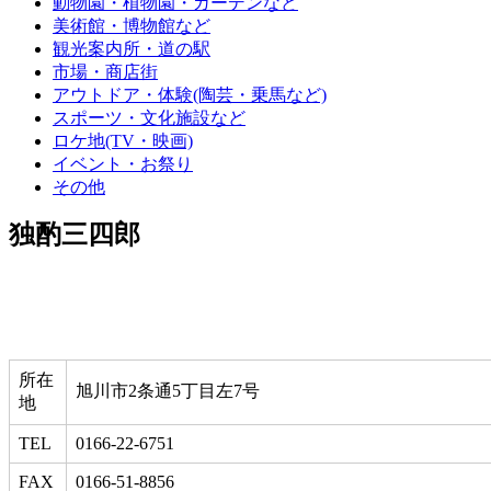
動物園・植物園・ガーデンなど
美術館・博物館など
観光案内所・道の駅
市場・商店街
アウトドア・体験(陶芸・乗馬など)
スポーツ・文化施設など
ロケ地(TV・映画)
イベント・お祭り
その他
独酌三四郎
所在
旭川市2条通5丁目左7号
地
TEL
0166-22-6751
FAX
0166-51-8856