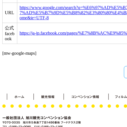
https://www.google.com/search?q=%E6%97%AD
URL
7%AD%E5%B7%9D%E5%B8%82%E3%80%80%E4%B8%89%
ome&ie=UTF-8
公式
https://ja-jp.facebook.com/pages/%E7%8B%AC%E
faceb
ook
[mw-google-maps]