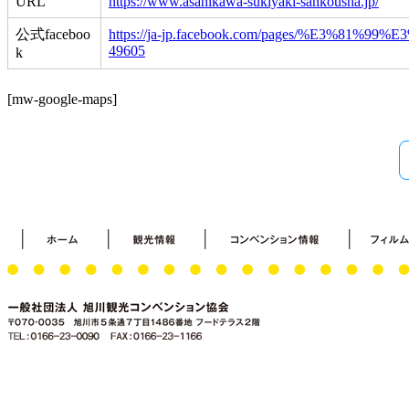
URL
https://www.asahikawa-sukiyaki-sankousha.jp/
公式faceboo
https://ja-jp.facebook.com/pages/%E3%8
49605
k
[mw-google-maps]