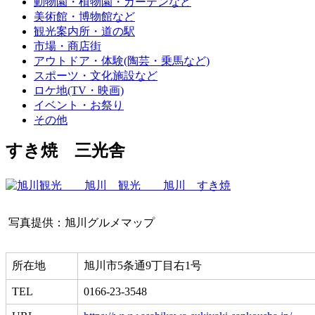
動物園・植物園・ガーデンなど
美術館・博物館など
観光案内所・道の駅
市場・商店街
アウトドア・体験(陶芸・乗馬など)
スポーツ・文化施設など
ロケ地(TV・映画)
イベント・お祭り
その他
すき焼 三光舎
写真提供：旭川グルメマップ
所在地
旭川市5条通9丁目右1号
TEL
0166-23-3548