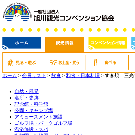
ホーム
>
会員リスト
>
飲食
>
和食・日本料理
>
すき焼 三光
自然・風景
名所・史跡
記念館・科学館
公園・キャンプ場
アミューズメント施設
ゴルフ場・パークゴルフ場
温浴施設・スパ