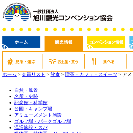
ホーム
>
会員リスト
>
飲食
>
喫茶・カフェ・スイーツ
>
アメリ
自然・風景
名所・史跡
記念館・科学館
公園・キャンプ場
アミューズメント施設
ゴルフ場・パークゴルフ場
温浴施設・スパ