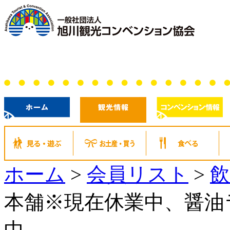
ホーム
>
会員リスト
>
飲
本舗※現在休業中、醤油
中