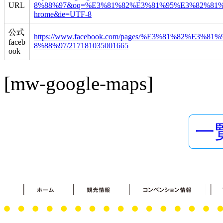
URL
8%88%97&oq=%E3%81%82%E3%81%95%E3%82%81%E3%81%9
hrome&ie=UTF-8
公式
https://www.facebook.com/pages/%E3%81%82%
faceb
8%88%97/217181035001665
ook
[mw-google-maps]
一