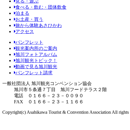
見る・遊ぶ
食べる・飲む・団体飲食
泊まる
お土産・買う
旅から体験あさひかわ
アクセス
パンフレット
観光案内所のご案内
旭川フォトアルバム
旭川観光トピック！
動画で見る旭川観光
パンフレット請求
一般社団法人 旭川観光コンベンション協会
旭川市５条通７丁目 旭川フードテラス２階
電話 ０１６６－２３－００９０
FAX ０１６６－２３－１１６６
Copyright(c) Asahikawa Tourist & Convention Association All rights 