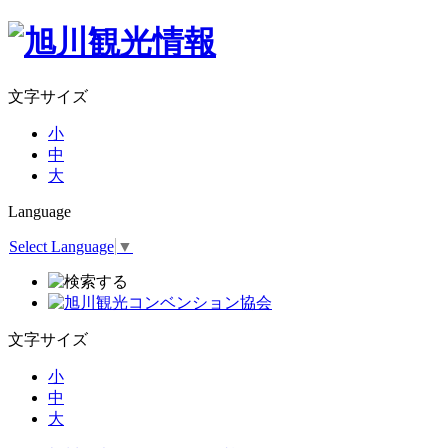
文字サイズ
小
中
大
Language
Select Language
▼
文字サイズ
小
中
大