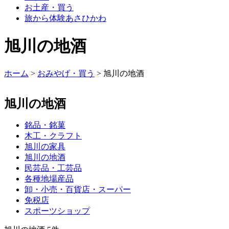
お土産・買う
旅から体験あさひかわ
旭川の地酒
ホーム
>
おみやげ・買う
> 旭川の地酒
旭川の地酒
銘品・銘菓
木工・クラフト
旭川の家具
旭川の地酒
民芸品・工芸品
各種地場産品
卸・小売・百貨店・スーパー
免税店
スポーツショップ