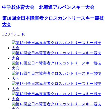
中学校体育大会 北海道アルペンスキー大会
第18回全日本障害者クロスカントリースキー競技
大会
1
2
3
4
5
…
10