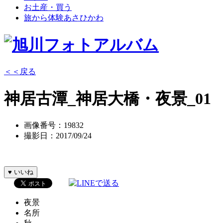
お土産・買う
旅から体験あさひかわ
＜＜戻る
神居古潭_神居大橋・夜景_01
画像番号：19832
撮影日：2017/09/24
♥
いいね
夜景
名所