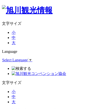
文字サイズ
小
中
大
Language
Select Language
▼
文字サイズ
小
中
大