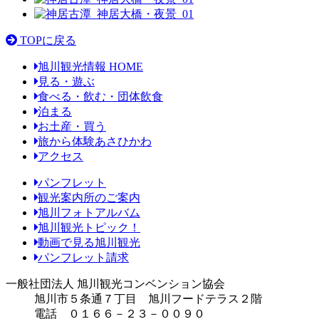
TOPに戻る
旭川観光情報 HOME
見る・遊ぶ
食べる・飲む・団体飲食
泊まる
お土産・買う
旅から体験あさひかわ
アクセス
パンフレット
観光案内所のご案内
旭川フォトアルバム
旭川観光トピック！
動画で見る旭川観光
パンフレット請求
一般社団法人 旭川観光コンベンション協会
旭川市５条通７丁目 旭川フードテラス２階
電話 ０１６６－２３－００９０