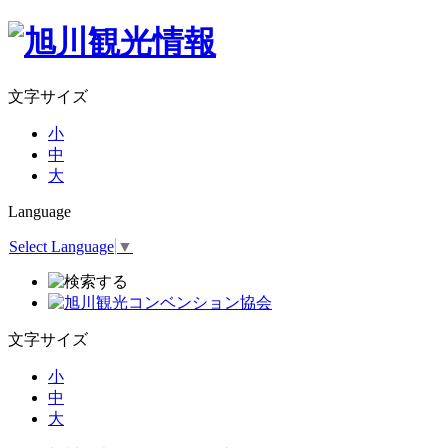
文字サイズ
小
中
大
Language
Select Language
▼
文字サイズ
小
中
大