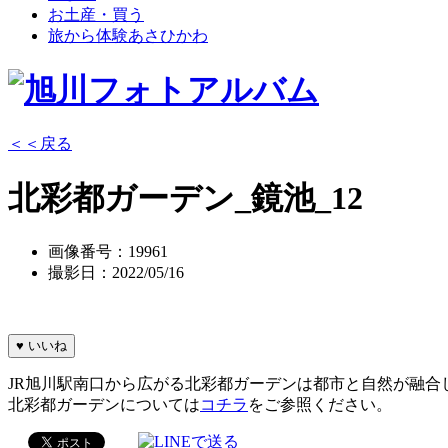
お土産・買う
旅から体験あさひかわ
＜＜戻る
北彩都ガーデン_鏡池_12
画像番号：19961
撮影日：2022/05/16
♥
いいね
JR旭川駅南口から広がる北彩都ガーデンは都市と自然が融
北彩都ガーデンについては
コチラ
をご参照ください。