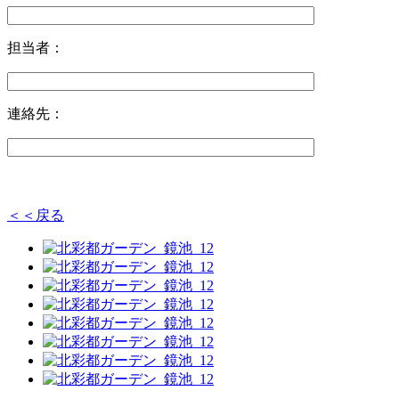
担当者：
連絡先：
＜＜戻る