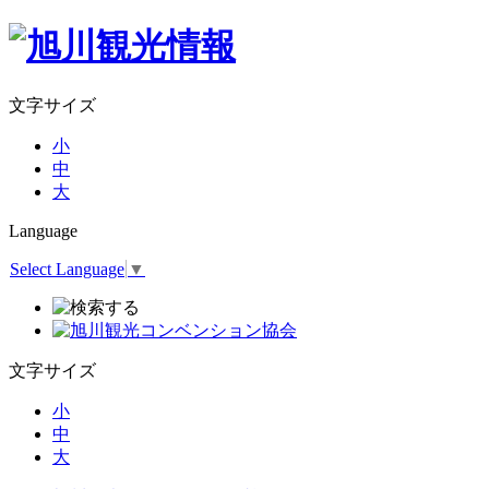
文字サイズ
小
中
大
Language
Select Language
▼
文字サイズ
小
中
大