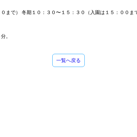
０まで） 冬期１０：３０〜１５：３０（入園は１５：００ま
０分。
一覧へ戻る