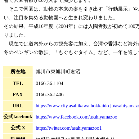
響で入園者数が26万人まで減少します。
そこで同園は、動物の本来の姿を引き出す「行動展示」や
い、注目を集める動物園へと生まれ変わりました。
その結果、平成16年度（2004年）には入園者数が初めて10
りました。
現在では道内外からの観光客に加え、台湾や香港など海外
冬のペンギンの散歩、「もぐもぐタイム」など、一年を通し
所在地
旭川市東旭川町倉沼
TEL
0166-36-1104
FAX
0166-36-1406
URL
https://www.city.asahikawa.hokkaido.jp/asahiyamaz
公式facebook
https://www.facebook.com/asahiyamazoo
公式 X
https://twitter.com/asahiyamazoo1