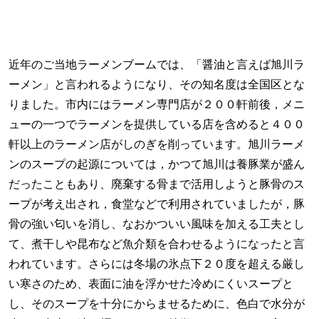
近年のご当地ラーメンブームでは、「醤油と言えば旭川ラ
ーメン」と言われるようになり、その知名度は全国区とな
りました。市内にはラーメン専門店が２００軒前後，メニ
ューの一つでラーメンを提供している店を含めると４００
軒以上のラーメン店がしのぎを削っています。旭川ラーメ
ンのスープの起源については，かつて旭川は養豚業が盛ん
だったこともあり、廃棄する骨まで活用しようと豚骨のス
ープが考え出され，食堂などで利用されていましたが，豚
骨の強い匂いを消し、なおかついい風味を加える工夫とし
て、煮干しや昆布など魚介類を合わせるようになったと言
われています。さらには冬場の氷点下２０度を超える厳し
い寒さのため、表面に油を浮かせた冷めにくいスープと
し、そのスープを十分にからませるために、色白で水分が