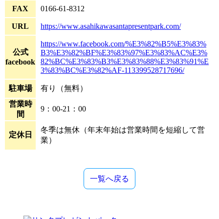
FAX
0166-61-8312
URL
https://www.asahikawasantapresentpark.com/
https://www.facebook.com/%E3%82%B5%E3%83%
公式
B3%E3%82%BF%E3%83%97%E3%83%AC%E3%
82%BC%E3%83%B3%E3%83%88%E3%83%91%E
facebook
3%83%BC%E3%82%AF-113399528717696/
駐車場
有り（無料）
営業時
9：00-21：00
間
冬季は無休（年末年始は営業時間を短縮して営
定休日
業）
一覧へ戻る