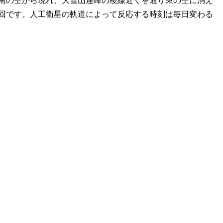
南の空から現れ、大雪山連峰の稜線近くを通り東の空に消え
回です。人工衛星の軌道によって反応する時刻は毎日変わる