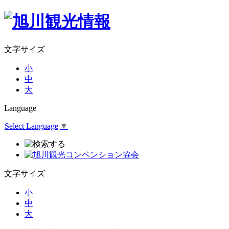
文字サイズ
小
中
大
Language
Select Language
▼
文字サイズ
小
中
大