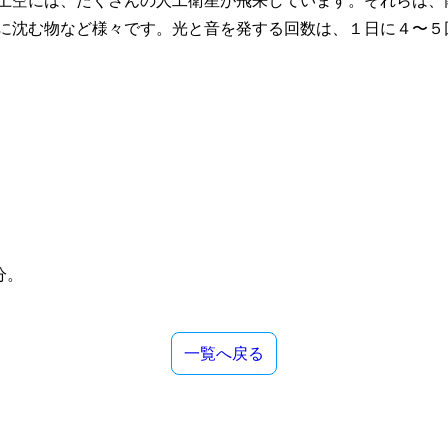
上空には、たくさんの人工衛星が飛来しています。それらは、
に沈む物など様々です。光と音を発する回数は、１日に４〜５
分。
一覧へ戻る