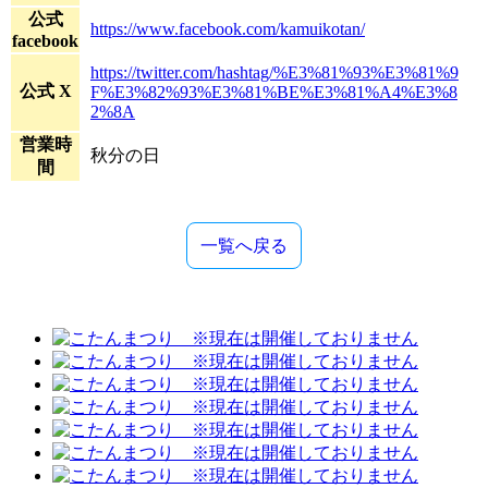
公式
https://www.facebook.com/kamuikotan/
facebook
https://twitter.com/hashtag/%E3%81%93%E3%81%9
公式 X
F%E3%82%93%E3%81%BE%E3%81%A4%E3%8
2%8A
営業時
秋分の日
間
一覧へ戻る