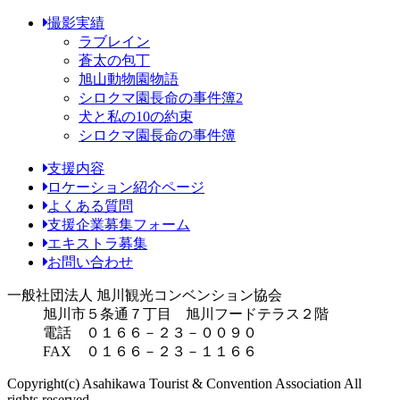
撮影実績
ラブレイン
蒼太の包丁
旭山動物園物語
シロクマ園長命の事件簿2
犬と私の10の約束
シロクマ園長命の事件簿
支援内容
ロケーション紹介ページ
よくある質問
支援企業募集フォーム
エキストラ募集
お問い合わせ
一般社団法人 旭川観光コンベンション協会
旭川市５条通７丁目 旭川フードテラス２階
電話 ０１６６－２３－００９０
FAX ０１６６－２３－１１６６
Copyright(c) Asahikawa Tourist & Convention Association All
rights reserved.