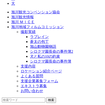
大
旭川観光コンベンション協会
旭川観光情報
旭川 ＭＩＣＥ
旭川地域フィルムコミッション
撮影実績
ラブレイン
蒼太の包丁
旭山動物園物語
シロクマ園長命の事件簿2
犬と私の10の約束
シロクマ園長命の事件簿
支援内容
ロケーション紹介ページ
よくある質問
支援企業募集フォーム
エキストラ募集
お問い合わせ