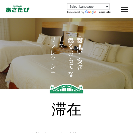
Powered by
Translate
リフレッシュ
で
心温ま
る
お
も
て
な
し
自然の心地よい安らぎ、
滞在