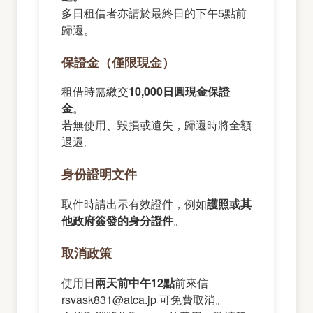
多日租借者亦請於最終日的下午5點前
歸還。
保證金（僅限現金）
租借時需繳交
10,000日圓現金保證
金
。
若無使用、毀損或遺失，歸還時將全額
退還。
身份證明文件
取件時請出示有效證件，例如
護照或其
他政府簽發的身分證件
。
取消政策
使用日
兩天前中午12點
前來信
rsvask831@atca.jp 可免費取消。