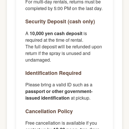
For multi-day rentals, returns must be
completed by 5:00 PM on the last day.
Security Deposit (cash only)
A
10,000 yen cash deposit
is
required at the time of rental.
The full deposit will be refunded upon
return if the spray is unused and
undamaged.
Identification Required
Please bring a valid ID such as a
passport or other government-
issued identification
at pickup.
Cancellation Policy
Free cancellation is available if you